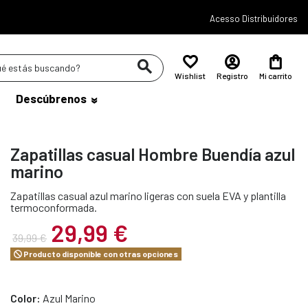
Acesso Distribuidores
Wishlist
Registro
Mi carrito
Descúbrenos
Zapatillas casual Hombre Buendía azul
marino
Zapatillas casual azul marino ligeras con suela EVA y plantilla
termoconformada.
29,99 €
39,99 €
Producto disponible con otras opciones
Color:
Azul Marino