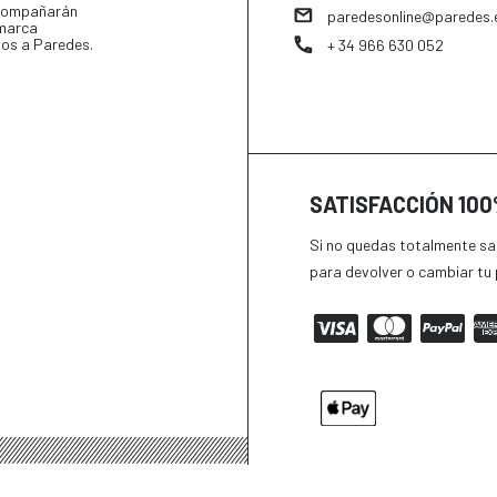
 acompañarán
paredesonline@paredes.
 marca
tos a Paredes.
+ 34 966 630 052
SATISFACCIÓN 10
Si no quedas totalmente sat
para devolver o cambiar tu 