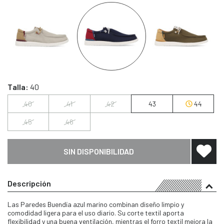
Talla:
40
40
41
42
43
44
45
46
SIN DISPONIBILIDAD
Descripción
Las Paredes Buendía azul marino combinan diseño limpio y
comodidad ligera para el uso diario. Su corte textil aporta
flexibilidad y una buena ventilación, mientras el forro textil mejora la