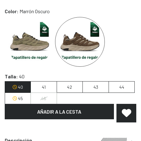
(1 reseñas)
Color:
Marrón Oscuro
Talla:
40
40
41
42
43
44
45
46
AÑADIR A LA CESTA
Descripción