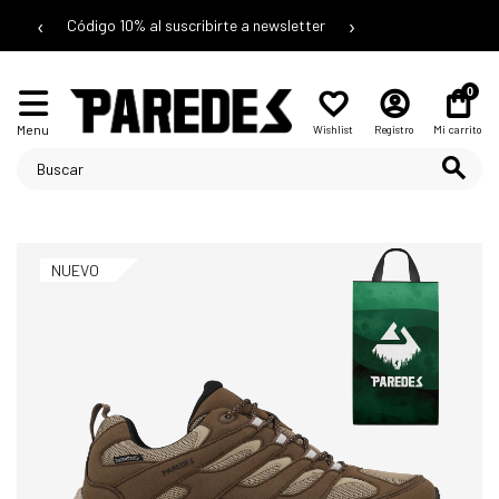
‹
›
Código 10% al suscribirte a newsletter
0
Menu
Wishlist
Registro
Mi carrito
NUEVO