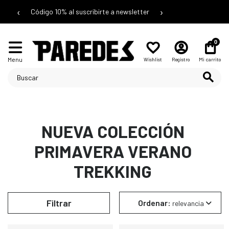
‹
›
Código 10% al suscribirte a newsletter
0
Menu
Wishlist
Registro
Mi carrito
NUEVA COLECCIÓN
PRIMAVERA VERANO
TREKKING
Filtrar
Ordenar:
relevancia