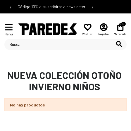
‹
›
Código 10% al suscribirte a newsletter
0
Menu
Wishlist
Registro
Mi carrito
NUEVA COLECCIÓN OTOÑO
INVIERNO NIÑOS
No hay productos