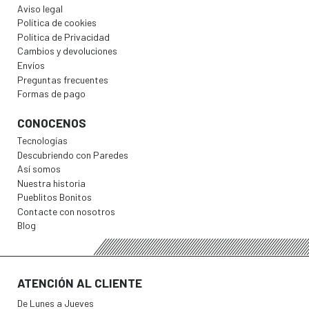
Aviso legal
Política de cookies
Política de Privacidad
Cambios y devoluciones
Envíos
Preguntas frecuentes
Formas de pago
CONOCENOS
Tecnologías
Descubriendo con Paredes
Así somos
Nuestra historia
Pueblitos Bonitos
Contacte con nosotros
Blog
ATENCIÓN AL CLIENTE
De Lunes a Jueves