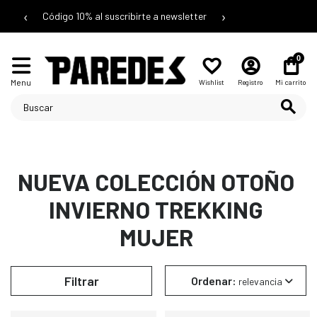
‹
›
Código 10% al suscribirte a newsletter
0
Menu
Wishlist
Registro
Mi carrito
NUEVA COLECCIÓN OTOÑO
INVIERNO TREKKING
MUJER
Filtrar
Ordenar:
relevancia