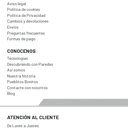
Aviso legal
Política de cookies
Política de Privacidad
Cambios y devoluciones
Envíos
Preguntas frecuentes
Formas de pago
CONOCENOS
Tecnologías
Descubriendo con Paredes
Así somos
Nuestra historia
Pueblitos Bonitos
Contacte con nosotros
Blog
ATENCIÓN AL CLIENTE
De Lunes a Jueves