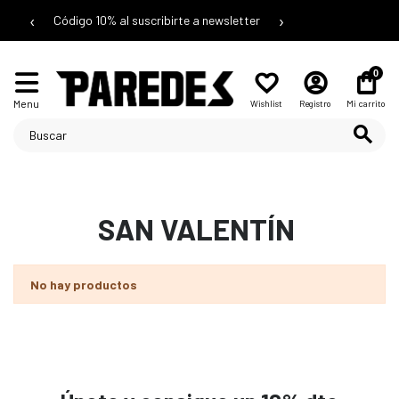
‹
›
Código 10% al suscribirte a newsletter
0
Menu
Wishlist
Registro
Mi carrito
SAN VALENTÍN
No hay productos