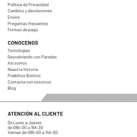
Política de Privacidad
Cambios y devoluciones
Envíos
Preguntas frecuentes
Formas de pago
CONOCENOS
Tecnologías
Descubriendo con Paredes
Así somos
Nuestra historia
Pueblitos Bonitos
Contacte con nosotros
Blog
ATENCIÓN AL CLIENTE
De Lunes a Jueves
de 08h:00 a 16h:30
Viernes de 08h:00 a 14h:00