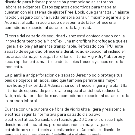
diseñado para brindar protección y comodidad en entornos
laborales exigentes. Estos zapatos deportivos para trabajar
cuentan con el sistema de ajuste Free-Lock, que garantiza un ajuste
rápido y seguro con una rueda tensora para un máximo agarre al pie.
Además, el collarín acolchado de espuma de látex ofrece una
comodidad excepcional durante toda la jornada.
El corte del calzado de seguridad Jerez está confeccionado con la
innovadora tecnología MicroTex, una microfibra hidrofugada que es
ligera, flexible y altamente transpirable. Reforzado con TPU, este
zapato de seguridad ofrece una durabilidad excepcional incluso en
las áreas de mayor desgaste. El forro interior High-Dry® absorbe y
seca rápidamente, manteniendo tus pies frescos y secos en todo
momento.
La plantilla antiperforación del zapato Jerez no solo protege tus
pies de objetos afilados, sino que también permite una mayor
movilidad y flexibilidad. Además, su construcción ligera y la plantilla
interior de espuma de poliuretano especial antishock reducen la
fatiga diaria, brindándote una comodidad excepcional durante toda
la jornada laboral.
Cuenta con una puntera de fibra de vidrio ultra ligera y resistencia
eléctrica según la normativa para calzado disipativo
electroestático. Su suela con tecnología 3D Comfort ofrece triple
densidad antiimpactos, proporcionando un mayor agarre,
estabilidad y resistencia al deslizamiento. Además, el diseño de
canales transversales de flexibilidad y el piso especial