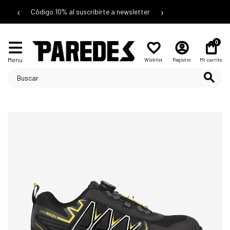
‹
›
Código 10% al suscribirte a newsletter
0
Menu
Wishlist
Registro
Mi carrito