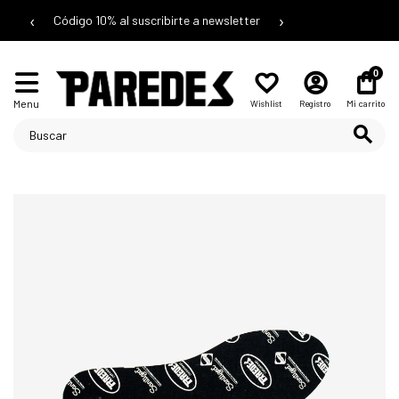
‹
›
Código 10% al suscribirte a newsletter
0
Menu
Wishlist
Registro
Mi carrito