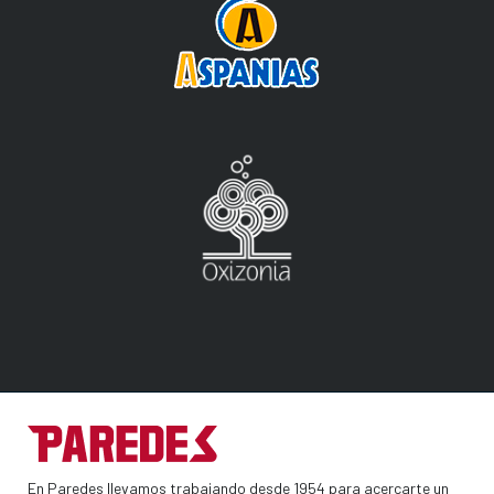
En Paredes llevamos trabajando desde 1954 para acercarte un