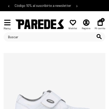
‹
›
Código 10% al suscribirte a newsletter
0
Menu
Wishlist
Registro
Mi carrito