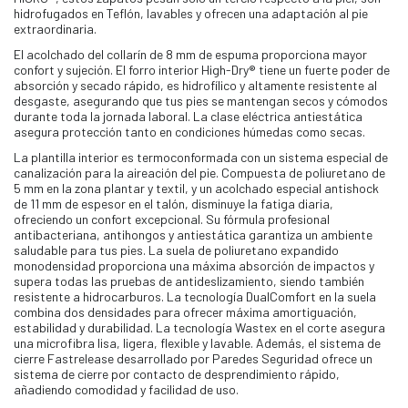
hidrofugados en Teflón, lavables y ofrecen una adaptación al pie
extraordinaria.
El acolchado del collarín de 8 mm de espuma proporciona mayor
confort y sujeción. El forro interior High-Dry® tiene un fuerte poder de
absorción y secado rápido, es hidrofílico y altamente resistente al
desgaste, asegurando que tus pies se mantengan secos y cómodos
durante toda la jornada laboral. La clase eléctrica antiestática
asegura protección tanto en condiciones húmedas como secas.
La plantilla interior es termoconformada con un sistema especial de
canalización para la aireación del pie. Compuesta de poliuretano de
5 mm en la zona plantar y textil, y un acolchado especial antishock
de 11 mm de espesor en el talón, disminuye la fatiga diaria,
ofreciendo un confort excepcional. Su fórmula profesional
antibacteriana, antihongos y antiestática garantiza un ambiente
saludable para tus pies. La suela de poliuretano expandido
monodensidad proporciona una máxima absorción de impactos y
supera todas las pruebas de antideslizamiento, siendo también
resistente a hidrocarburos. La tecnología DualComfort en la suela
combina dos densidades para ofrecer máxima amortiguación,
estabilidad y durabilidad. La tecnología Wastex en el corte asegura
una microfibra lisa, ligera, flexible y lavable. Además, el sistema de
cierre Fastrelease desarrollado por Paredes Seguridad ofrece un
sistema de cierre por contacto de desprendimiento rápido,
añadiendo comodidad y facilidad de uso.