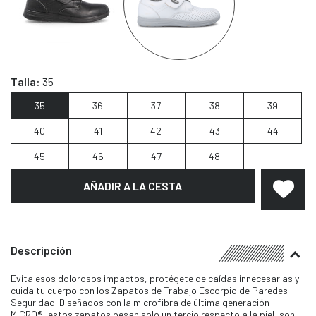
Talla:
35
35
36
37
38
39
40
41
42
43
44
45
46
47
48
AÑADIR A LA CESTA
Descripción
Evita esos dolorosos impactos, protégete de caídas innecesarias y
cuida tu cuerpo con los Zapatos de Trabajo Escorpio de Paredes
Seguridad. Diseñados con la microfibra de última generación
MICRO®, estos zapatos pesan solo un tercio respecto a la piel, son