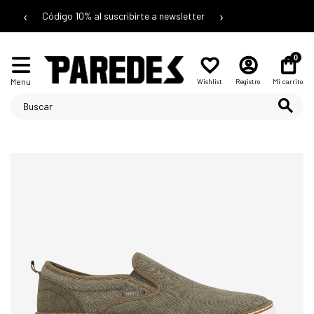
‹
›
Código 10% al suscribirte a newsletter
0
Menu
Wishlist
Registro
Mi carrito