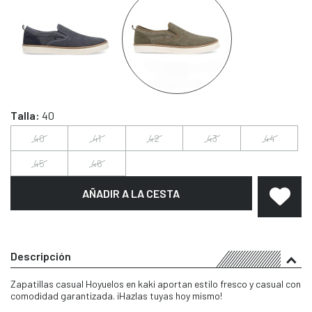
Talla:
40
40
41
42
43
44
45
46
AÑADIR A LA CESTA
Descripción
Zapatillas casual Hoyuelos en kaki aportan estilo fresco y casual con
comodidad garantizada. ¡Hazlas tuyas hoy mismo!