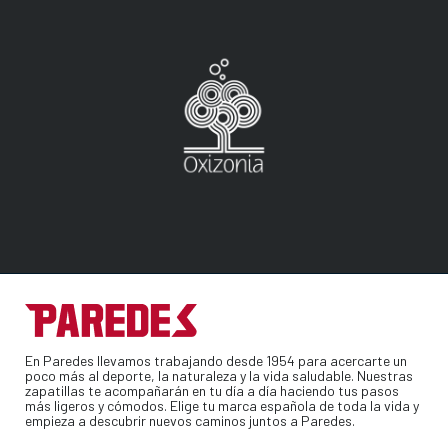
En Paredes llevamos trabajando desde 1954 para acercarte un
poco más al deporte, la naturaleza y la vida saludable. Nuestras
zapatillas te acompañarán en tu día a día haciendo tus pasos
más ligeros y cómodos. Elige tu marca española de toda la vida y
empieza a descubrir nuevos caminos juntos a Paredes.