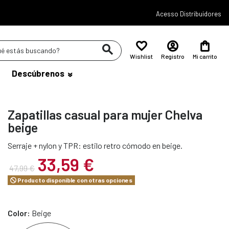
Acesso Distribuidores
Wishlist
Registro
Mi carrito
Descúbrenos
Zapatillas casual para mujer Chelva
beige
Serraje + nylon y TPR: estilo retro cómodo en beige.
33,59 €
47,99 €
Producto disponible con otras opciones
Color:
Beige