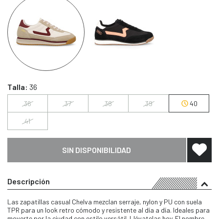
Talla:
36
36
37
38
39
40
41
SIN DISPONIBILIDAD
Descripción
Las zapatillas casual Chelva mezclan serraje, nylon y PU con suela
TPR para un look retro cómodo y resistente al día a día. Ideales para
moverte por la ciudad con estilo versátil. Llévatelas hoy. El nombre