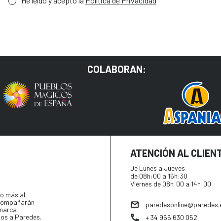
He leído y acepto la
Política de Privacidad
COLABORAN:
ATENCIÓN AL CLIEN
De Lunes a Jueves
de 08h:00 a 16h:30
Viernes de 08h:00 a 14h:00
o más al
 acompañarán
paredesonline@paredes.
 marca
tos a Paredes.
+ 34 966 630 052