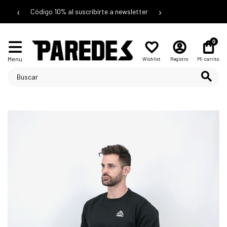
‹
›
Código 10% al suscribirte a newsletter
0
Menu
Wishlist
Registro
Mi carrito