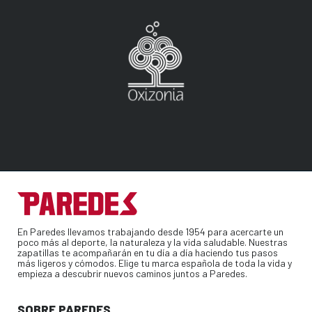
En Paredes llevamos trabajando desde 1954 para acercarte un
poco más al deporte, la naturaleza y la vida saludable. Nuestras
zapatillas te acompañarán en tu día a día haciendo tus pasos
más ligeros y cómodos. Elige tu marca española de toda la vida y
empieza a descubrir nuevos caminos juntos a Paredes.
SOBRE PAREDES