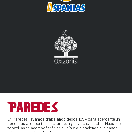
En Paredes llevamos trabajando desde 1954 para acercarte un
poco más al deporte, la naturaleza y la vida saludable. Nuestras
zapatillas te acompañarán en tu día a día haciendo tus pasos