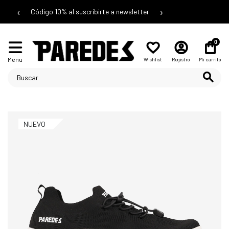
‹
›
Código 10% al suscribirte a newsletter
0
Menu
Wishlist
Registro
Mi carrito
NUEVO