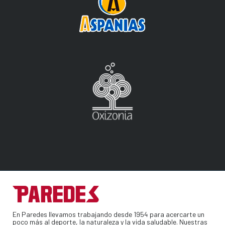
En Paredes llevamos trabajando desde 1954 para acercarte un
poco más al deporte, la naturaleza y la vida saludable. Nuestras