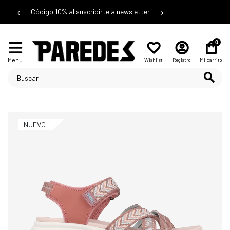
‹
›
Código 10% al suscribirte a newsletter
0
Menu
Wishlist
Registro
Mi carrito
NUEVO