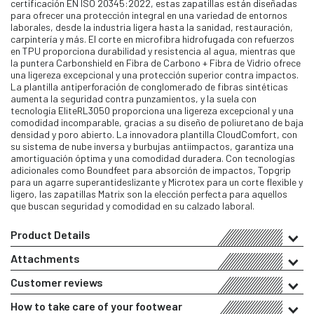
certificación EN ISO 20345:2022, estas zapatillas están diseñadas
para ofrecer una protección integral en una variedad de entornos
laborales, desde la industria ligera hasta la sanidad, restauración,
carpintería y más. El corte en microfibra hidrofugada con refuerzos
en TPU proporciona durabilidad y resistencia al agua, mientras que
la puntera Carbonshield en Fibra de Carbono + Fibra de Vidrio ofrece
una ligereza excepcional y una protección superior contra impactos.
La plantilla antiperforación de conglomerado de fibras sintéticas
aumenta la seguridad contra punzamientos, y la suela con
tecnología EliteRL3050 proporciona una ligereza excepcional y una
comodidad incomparable, gracias a su diseño de poliuretano de baja
densidad y poro abierto. La innovadora plantilla CloudComfort, con
su sistema de nube inversa y burbujas antiimpactos, garantiza una
amortiguación óptima y una comodidad duradera. Con tecnologías
adicionales como Boundfeet para absorción de impactos, Topgrip
para un agarre superantideslizante y Microtex para un corte flexible y
ligero, las zapatillas Matrix son la elección perfecta para aquellos
que buscan seguridad y comodidad en su calzado laboral.
Product Details
Attachments
Customer reviews
How to take care of your footwear