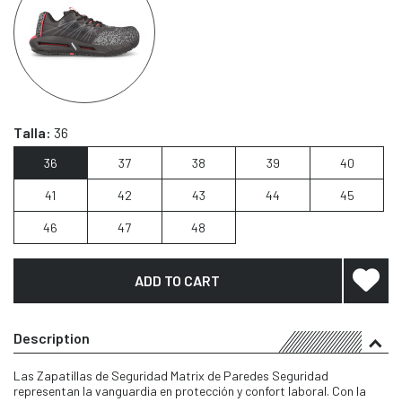
Talla:
36
36
37
38
39
40
41
42
43
44
45
46
47
48
ADD TO CART
Description
Las Zapatillas de Seguridad Matrix de Paredes Seguridad
representan la vanguardia en protección y confort laboral. Con la