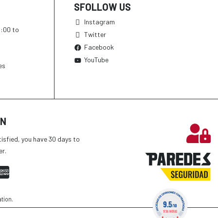
SFOLLOW US
Instagram
h:00 to
Twitter
Facebook
YouTube
es
ON
tisfied, you have 30 days to
er.
ation
.
9.5
/10
1736 NOTAS