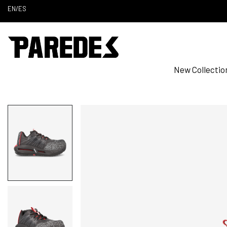
EN
/
ES
New Collectio