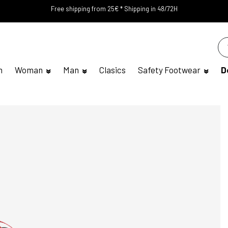
Free shipping from 25€ * Shipping in 48/72H
n
Woman
Man
Clasics
Safety Footwear
D