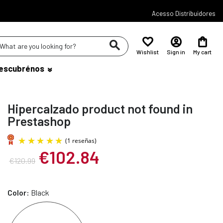
Acesso Distribuidores
Wishlist
Sign in
My cart
escubrénos
Hipercalzado product not found in
Prestashop
€102.84
€120.99
(1 reseñas)
Color:
Black