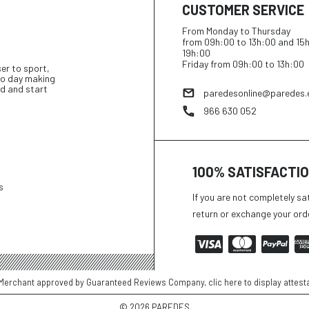
CUSTOMER SERVICE
From Monday to Thursday
from 09h:00 to 13h:00 and 15
19h:00
Friday from 09h:00 to 13h:00
ser to sport,
 to day making
d and start
paredesonline@paredes.
966 630 052
100% SATISFACTI
s
If you are not completely sa
return or exchange your ord
Merchant approved by Guaranteed Reviews Company,
clic here to display attest
©
2026 PAREDES