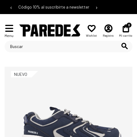
‹
›
Código 10% al suscribirte a newsletter
0
Menu
Wishlist
Registro
Mi carrito
NUEVO