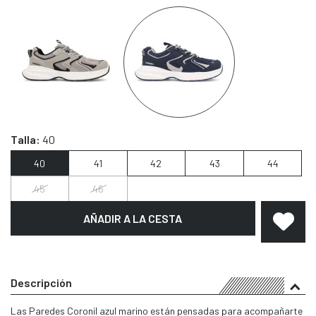
Talla:
40
40
41
42
43
44
45
46
AÑADIR A LA CESTA
Descripción
Las Paredes Coronil azul marino están pensadas para acompañarte