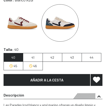
Talla:
40
40
41
42
43
44
45
46
AÑADIR A LA CESTA
Descripción
Las Paredes Icod blanco y azul marino ofrecen un diseño limpio y