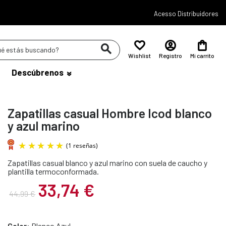
Acesso Distribuidores
Wishlist
Registro
Mi carrito
Descúbrenos
Zapatillas casual Hombre Icod blanco
y azul marino
Zapatillas casual blanco y azul marino con suela de caucho y
(1 reseñas)
plantilla termoconformada.
33,74 €
44,99 €
Color:
Blanco Azul