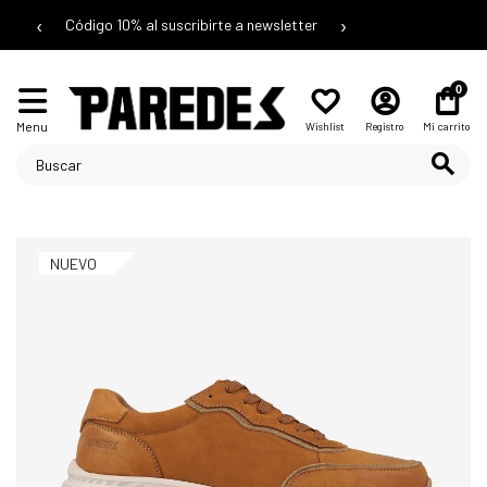
‹
›
Código 10% al suscribirte a newsletter
0
Menu
Wishlist
Registro
Mi carrito
NUEVO