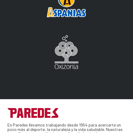
En Paredes llevamos trabajando desde 1954 para acercarte un
poco más al deporte, la naturaleza y la vida saludable. Nuestras