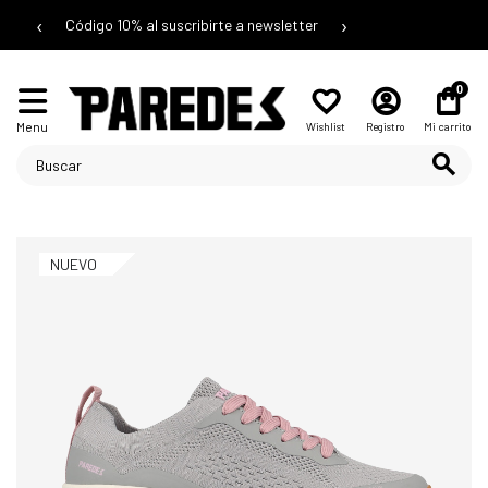
‹
›
Código 10% al suscribirte a newsletter
0
Menu
Wishlist
Registro
Mi carrito
NUEVO