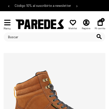
‹
›
Código 10% al suscribirte a newsletter
0
Menu
Wishlist
Registro
Mi carrito