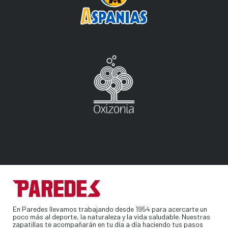
En Paredes llevamos trabajando desde 1954 para acercarte un
poco más al deporte, la naturaleza y la vida saludable. Nuestras
zapatillas te acompañarán en tu día a día haciendo tus pasos