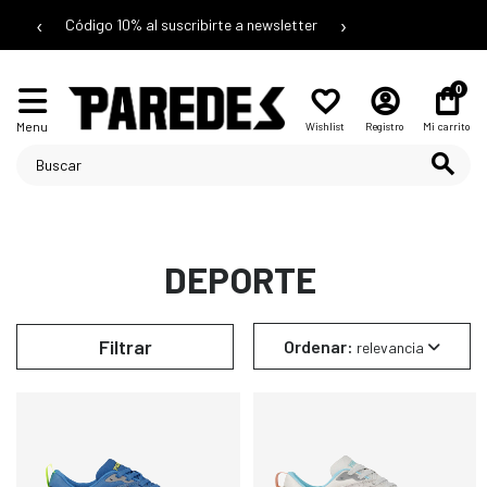
‹
›
Código 10% al suscribirte a newsletter
0
Menu
Wishlist
Registro
Mi carrito
DEPORTE
Filtrar
Ordenar:
relevancia