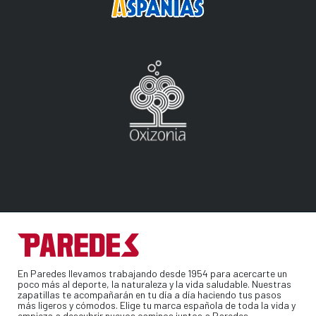
En Paredes llevamos trabajando desde 1954 para acercarte un
poco más al deporte, la naturaleza y la vida saludable. Nuestras
zapatillas te acompañarán en tu día a día haciendo tus pasos
más ligeros y cómodos. Elige tu marca española de toda la vida y
empieza a descubrir nuevos caminos juntos a Paredes.