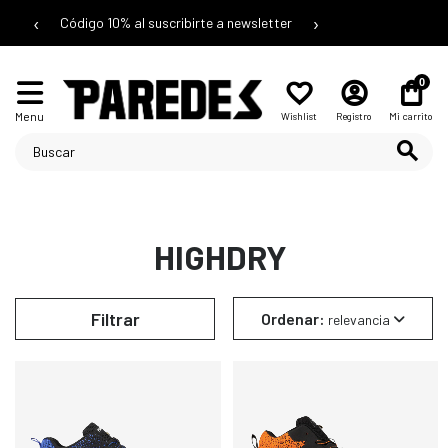
‹
›
Código 10% al suscribirte a newsletter
0
Menu
Wishlist
Registro
Mi carrito
HIGHDRY
Filtrar
Ordenar:
relevancia