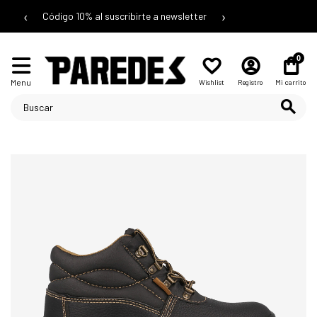
‹
›
Código 10% al suscribirte a newsletter
0
Menu
Wishlist
Registro
Mi carrito