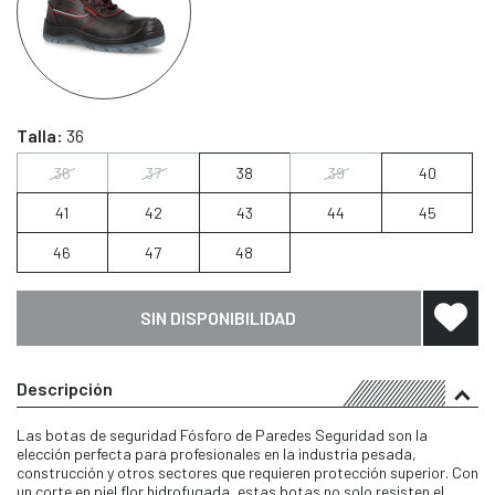
Talla:
36
36
37
38
39
40
41
42
43
44
45
46
47
48
SIN DISPONIBILIDAD
Descripción
Las botas de seguridad Fósforo de Paredes Seguridad son la
elección perfecta para profesionales en la industria pesada,
construcción y otros sectores que requieren protección superior. Con
un corte en piel flor hidrofugada, estas botas no solo resisten el