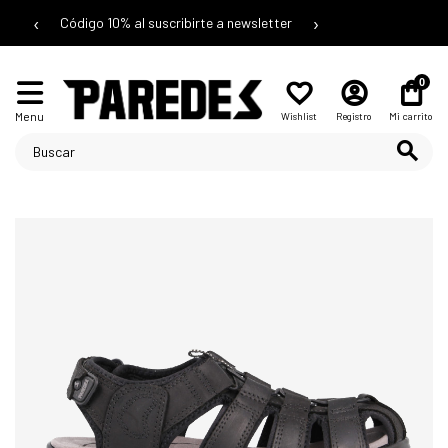
‹
›
Código 10% al suscribirte a newsletter
0
Menu
Wishlist
Registro
Mi carrito