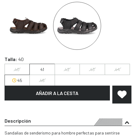
Talla:
40
40
41
42
43
44
45
46
AÑADIR A LA CESTA
Descripción
Sandalias de senderismo para hombre perfectas para sentirse