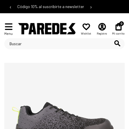
‹
›
Código 10% al suscribirte a newsletter
0
Menu
Wishlist
Registro
Mi carrito