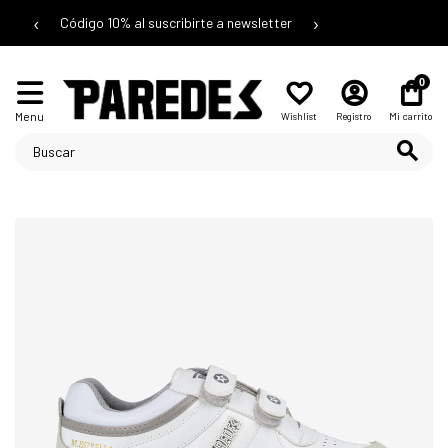
‹
›
Código 10% al suscribirte a newsletter
0
Menu
Wishlist
Registro
Mi carrito