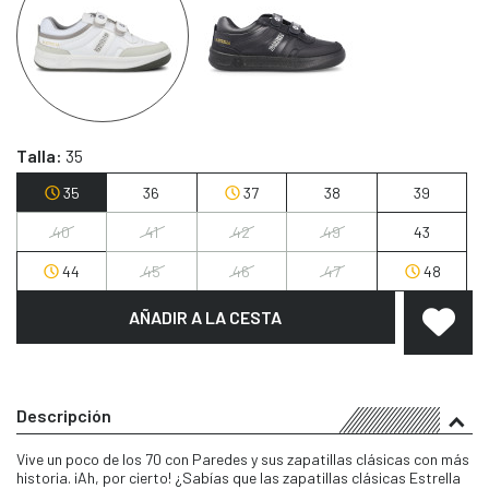
Talla:
35
35
36
37
38
39
40
41
42
49
43
44
45
46
47
48
AÑADIR A LA CESTA
Descripción
Vive un poco de los 70 con Paredes y sus zapatillas clásicas con más
historia. ¡Ah, por cierto! ¿Sabías que las zapatillas clásicas Estrella