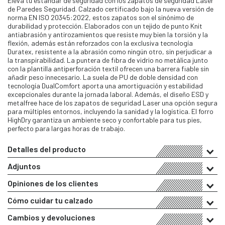
Eleva tu estándar de seguridad con los zapatos de seguridad Laser
de Paredes Seguridad. Calzado certificado bajo la nueva versión de
norma EN ISO 20345:2022, estos zapatos son el sinónimo de
durabilidad y protección. Elaborados con un tejido de punto Knit
antiabrasión y antirozamientos que resiste muy bien la torsión y la
flexión, además están reforzados con la exclusiva tecnología
Duratex, resistente a la abrasión como ningún otro, sin perjudicar a
la transpirabilidad. La puntera de fibra de vidrio no metálica junto
con la plantilla antiperforación textil ofrecen una barrera fiable sin
añadir peso innecesario. La suela de PU de doble densidad con
tecnología DualComfort aporta una amortiguación y estabilidad
excepcionales durante la jornada laboral. Además, el diseño ESD y
metalfree hace de los zapatos de seguridad Laser una opción segura
para múltiples entornos, incluyendo la sanidad y la logística. El forro
HighDry garantiza un ambiente seco y confortable para tus pies,
perfecto para largas horas de trabajo.
Detalles del producto
Adjuntos
Opiniones de los clientes
Cómo cuidar tu calzado
Cambios y devoluciones