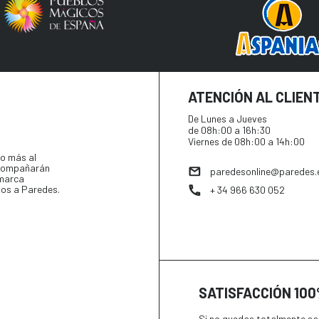
ATENCIÓN AL CLIEN
De Lunes a Jueves
de 08h:00 a 16h:30
Viernes de 08h:00 a 14h:00
o más al
 acompañarán
paredesonline@paredes.
 marca
tos a Paredes.
+ 34 966 630 052
SATISFACCIÓN 10
Si no quedas totalmente sat