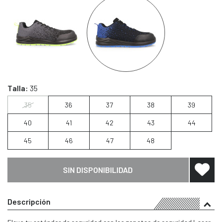
Talla:
35
35
36
37
38
39
40
41
42
43
44
45
46
47
48
SIN DISPONIBILIDAD
Descripción