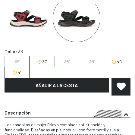
Talla:
36
36
37
38
39
40
41
AÑADIR A LA CESTA
Descripción
Las sandalias de mujer Brieva combinan sofisticación y
funcionalidad. Diseñadas en piel nobuck, con forro textil y suela
Phylon+TPR, estas sandalias outdoor ofrecen soporte y confort.