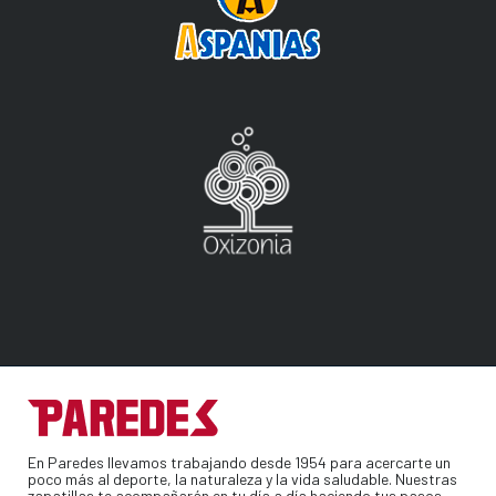
En Paredes llevamos trabajando desde 1954 para acercarte un
poco más al deporte, la naturaleza y la vida saludable. Nuestras
zapatillas te acompañarán en tu día a día haciendo tus pasos