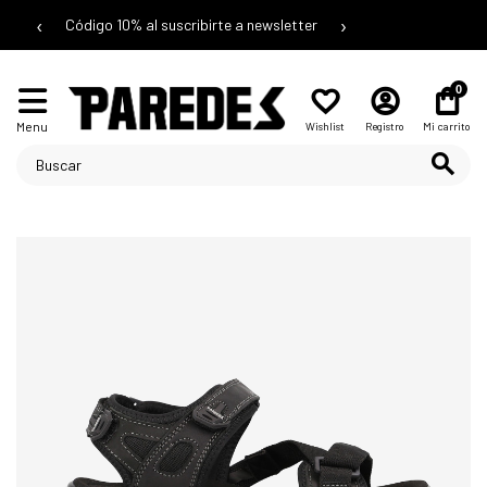
‹
›
Código 10% al suscribirte a newsletter
0
Menu
Wishlist
Registro
Mi carrito