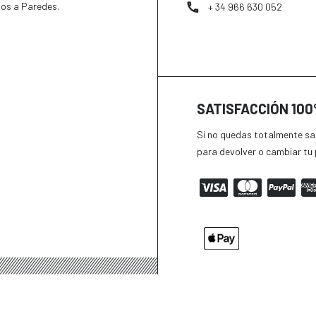
tos a Paredes.
+ 34 966 630 052
SATISFACCIÓN 10
Si no quedas totalmente sat
para devolver o cambiar tu 