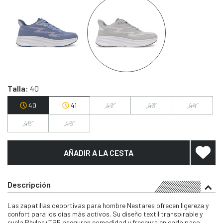
Talla:
40
40
41
42
43
44
45
46
AÑADIR A LA CESTA
Descripción
Las zapatillas deportivas para hombre Nestares ofrecen ligereza y
confort para los días más activos. Su diseño textil transpirable y
suela Phylon+TPR aseguran comodidad y frescura en cada paso.