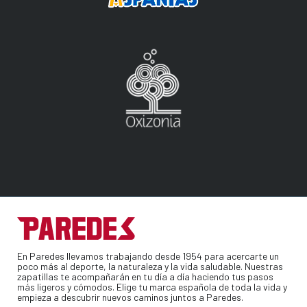
En Paredes llevamos trabajando desde 1954 para acercarte un
poco más al deporte, la naturaleza y la vida saludable. Nuestras
zapatillas te acompañarán en tu día a día haciendo tus pasos
más ligeros y cómodos. Elige tu marca española de toda la vida y
empieza a descubrir nuevos caminos juntos a Paredes.