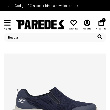
‹
›
Código 10% al suscribirte a newsletter
0
Menu
Wishlist
Registro
Mi carrito