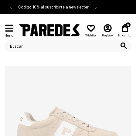
‹
›
Código 10% al suscribirte a newsletter
0
Menu
Wishlist
Registro
Mi carrito