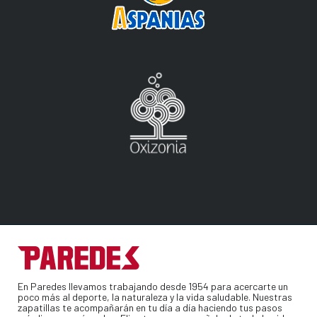
En Paredes llevamos trabajando desde 1954 para acercarte un
poco más al deporte, la naturaleza y la vida saludable. Nuestras
zapatillas te acompañarán en tu día a día haciendo tus pasos