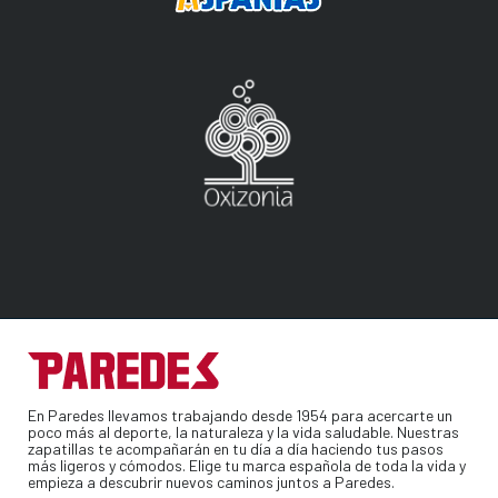
En Paredes llevamos trabajando desde 1954 para acercarte un
poco más al deporte, la naturaleza y la vida saludable. Nuestras
zapatillas te acompañarán en tu día a día haciendo tus pasos
más ligeros y cómodos. Elige tu marca española de toda la vida y
empieza a descubrir nuevos caminos juntos a Paredes.