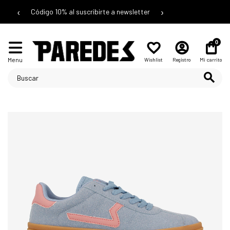
‹
›
Código 10% al suscribirte a newsletter
0
Menu
Wishlist
Registro
Mi carrito