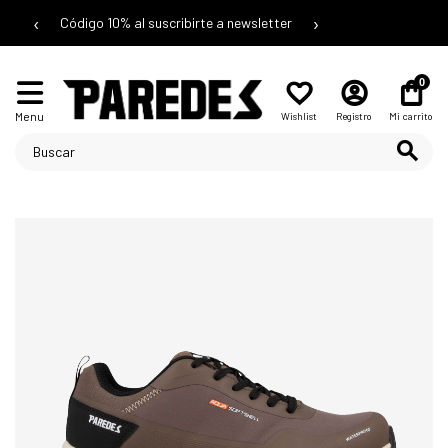
‹
›
Código 10% al suscribirte a newsletter
0
Menu
Wishlist
Registro
Mi carrito