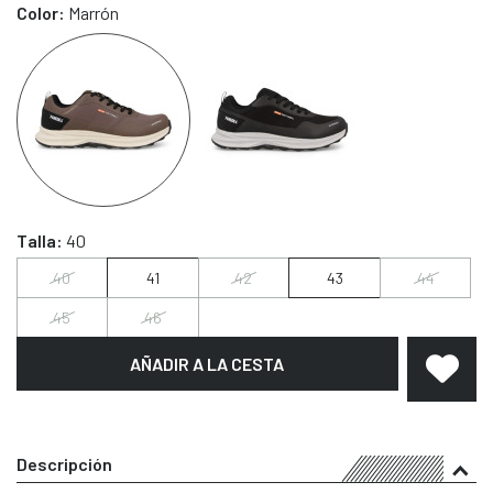
Color:
Marrón
Talla:
40
40
41
42
43
44
45
46
AÑADIR A LA CESTA
Descripción