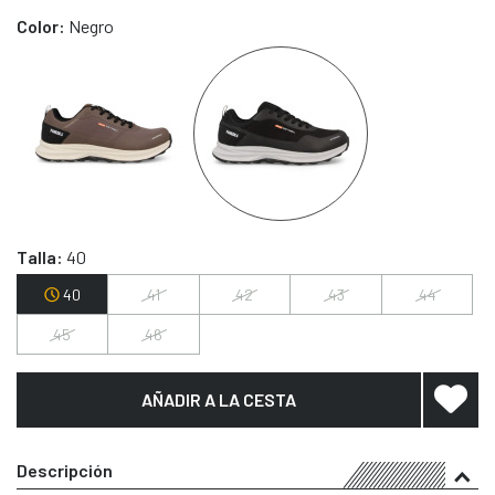
Color:
Negro
Talla:
40
40
41
42
43
44
45
46
AÑADIR A LA CESTA
Descripción