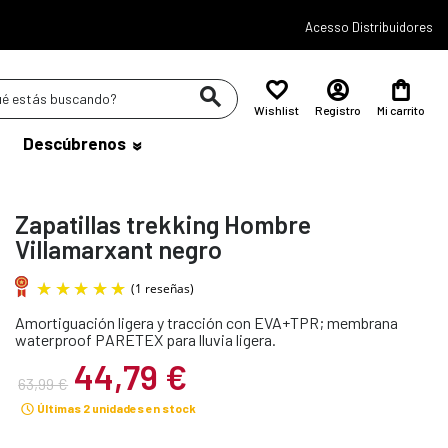
Acesso Distribuidores
Wishlist
Registro
Mi carrito
Descúbrenos
Zapatillas trekking Hombre
Villamarxant negro
Amortiguación ligera y tracción con EVA+TPR; membrana
(1 reseñas)
waterproof PARETEX para lluvia ligera.
44,79 €
63,99 €
Últimas 2 unidades en stock