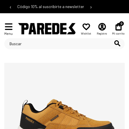
‹
›
Código 10% al suscribirte a newsletter
0
Menu
Wishlist
Registro
Mi carrito