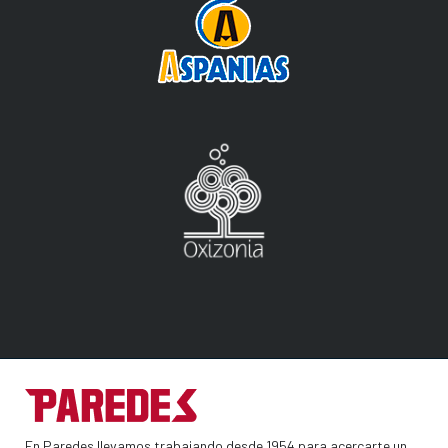
En Paredes llevamos trabajando desde 1954 para acercarte un