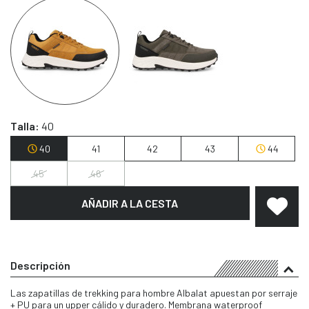
Talla:
40
40
41
42
43
44
45
46
AÑADIR A LA CESTA
Descripción
Las zapatillas de trekking para hombre Albalat apuestan por serraje
+ PU para un upper cálido y duradero. Membrana waterproof