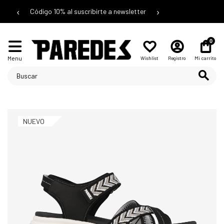
‹
›
Código 10% al suscribirte a newsletter
0
Menu
Wishlist
Registro
Mi carrito
NUEVO