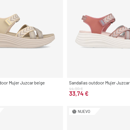
door Mujer Juzcar beige
Sandalias outdoor Mujer Juzcar
44,99 €
Elige tu talla
Elige tu talla
33,74 €
38
39
40
41
36
37
38
39
NUEVO