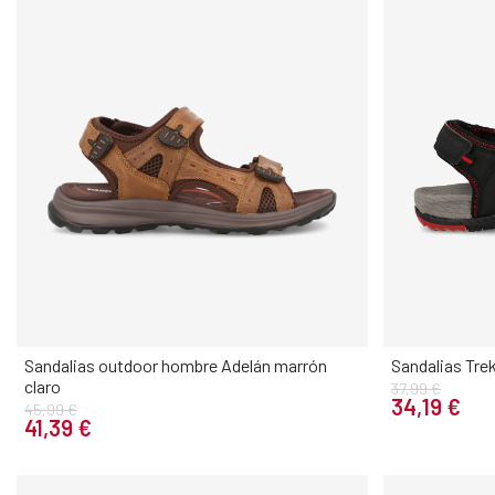
Sandalias outdoor hombre Adelán marrón
Sandalias Tre
claro
37,99 €
Elige tu talla
34,19 €
45,99 €
41,39 €
40
41
42
43
44
45
46
40
41