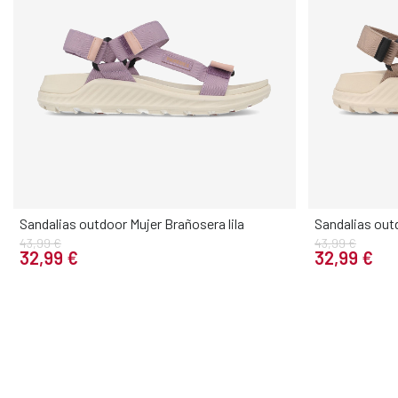
Sandalias outdoor Mujer Brañosera lila
Sandalias out
43,99 €
43,99 €
Elige tu talla
32,99 €
32,99 €
36
37
38
39
40
41
36
37