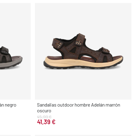
án negro
Sandalias outdoor hombre Adelán marrón
oscuro
Elige tu talla
45,99 €
41,39 €
45
46
40
41
42
43
44
45
46