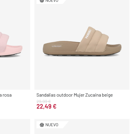
NUEVO
a rosa
Sandalias outdoor Mujer Zucaina beige
29,99 €
Elige tu talla
22,49 €
40
41
36
37
38
39
40
41
NUEVO