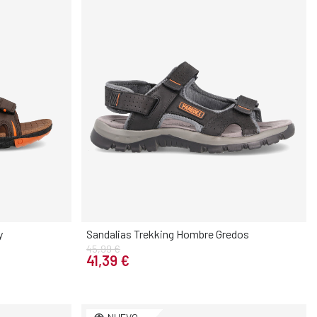
y
Sandalias Trekking Hombre Gredos
45,99 €
Elige tu talla
41,39 €
45
46
40
41
42
43
44
45
46