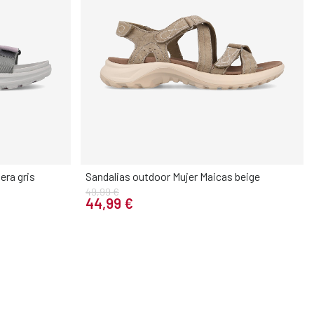
era gris
Sandalias outdoor Mujer Maicas beige
49,99 €
Elige tu talla
44,99 €
40
41
36
37
38
39
40
41