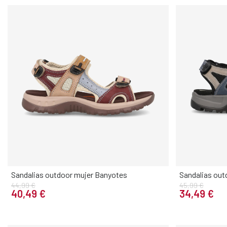
Sandalias outdoor mujer Banyotes
Sandalias out
44,99 €
45,99 €
Elige tu talla
40,49 €
34,49 €
36
37
38
39
40
41
40
41