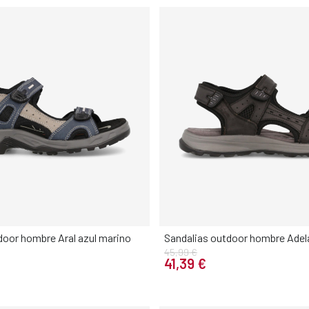
door hombre Aral azul marino
Sandalias outdoor hombre Adel
45,99 €
Elige tu talla
Elige tu talla
41,39 €
42
43
44
45
46
40
41
42
43
44