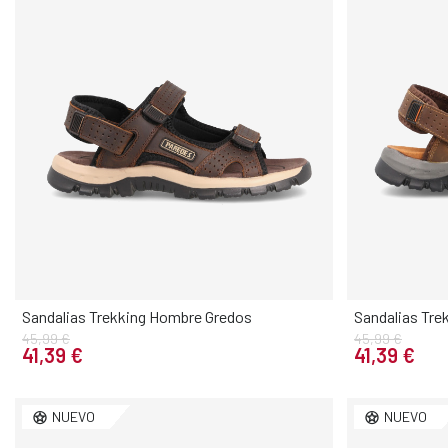
Sandalias Trekking Hombre Gredos
Sandalias Tre
45,99 €
45,99 €
Elige tu talla
41,39 €
41,39 €
40
41
42
43
44
45
46
40
41
NUEVO
NUEVO