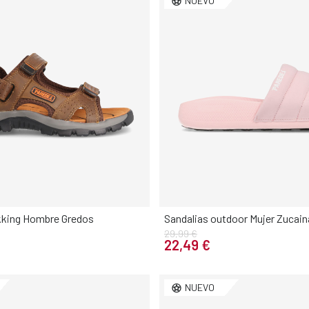
NUEVO
kking Hombre Gredos
Sandalias outdoor Mujer Zucain
29,99 €
Elige tu talla
Elige tu talla
22,49 €
42
43
44
45
46
36
37
38
39
NUEVO