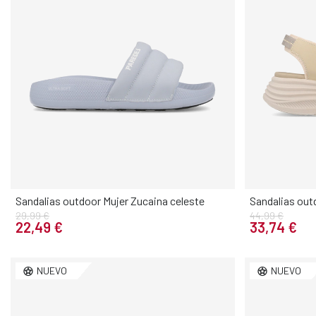
Sandalias outdoor Mujer Zucaina celeste
Sandalias out
29,99 €
44,99 €
Elige tu talla
22,49 €
33,74 €
36
37
38
39
40
41
36
37
NUEVO
NUEVO