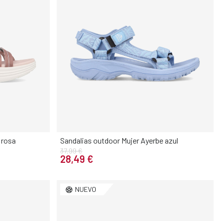
 rosa
Sandalias outdoor Mujer Ayerbe azul
37,99 €
Elige tu talla
28,49 €
40
41
36
37
38
39
40
41
NUEVO