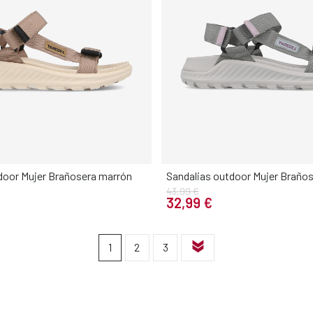
door Mujer Brañosera marrón
Sandalias outdoor Mujer Braños
43,99 €
Elige tu talla
Elige tu talla
32,99 €
38
39
40
41
36
37
38
39
1
2
3