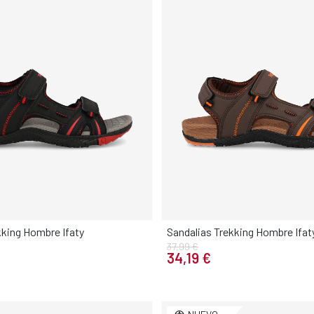
kking Hombre Ifaty
Sandalias Trekking Hombre Ifat
37,99 €
Elige tu talla
Elige tu talla
34,19 €
42
43
44
45
46
40
41
42
43
44