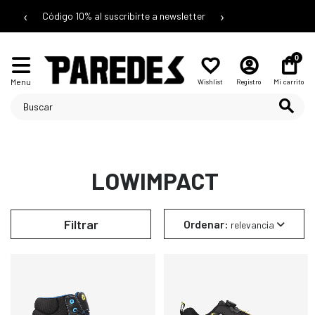
‹
›
Código 10% al suscribirte a newsletter
0
Menu
Wishlist
Registro
Mi carrito
LOWIMPACT
Filtrar
Ordenar:
relevancia