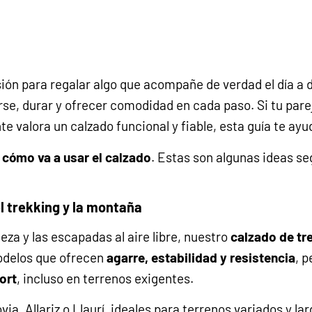
ión para regalar algo que acompañe de verdad el día a
, durar y ofrecer comodidad en cada paso. Si tu pareja 
e valora un calzado funcional y fiable, esta guía te ayu
r
cómo va a usar el calzado
. Estas son algunas ideas se
l trekking y la montaña
aleza y las escapadas al aire libre, nuestro
calzado de tr
odelos que ofrecen
agarre, estabilidad y resistencia
, 
ort
, incluso en terrenos exigentes.
ia, Allariz o Llaurí
, ideales para terrenos variados y l