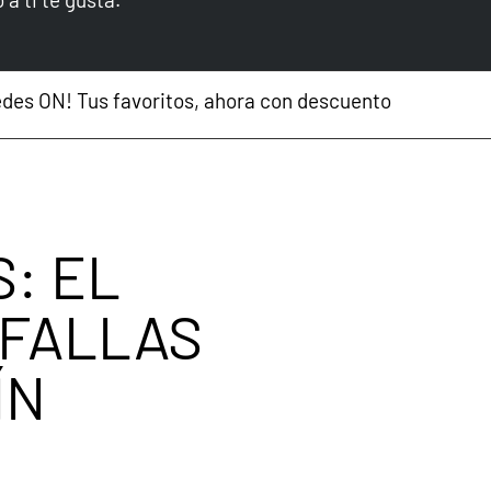
ahora con descuento
Grupo Paredes, finalista e
: EL
 FALLAS
ÍN