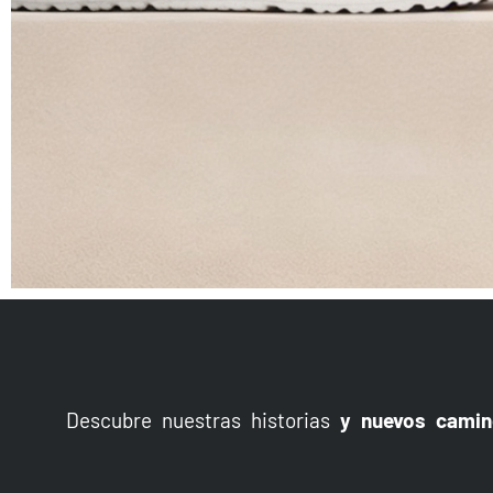
SÚBETE POR
PAREDES
Descubre nuestras historias
y nuevos camin