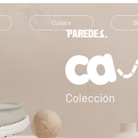
Cuídate
B