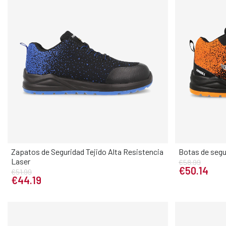
Zapatos de Seguridad Tejido Alta Resistencia
Botas de seg
Elige tu talla
Laser
€58.99
35
36
37
38
39
40
41
42
43
37
38
3
€50.14
€51.99
€44.19
44
45
46
47
48
46
47
4