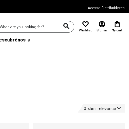
Acesso Distribuidores
Wishlist
Sign in
My cart
escubrénos
Order:
relevance