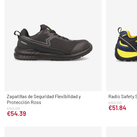
Zapatillas de Seguridad Flexibilidad y
Radio Safety 
Elige tu talla
Protección Ross
€60.99
37
38
39
40
41
42
49
43
44
36
37
3
€51.84
€63.99
€54.39
45
46
47
48
45
46
4