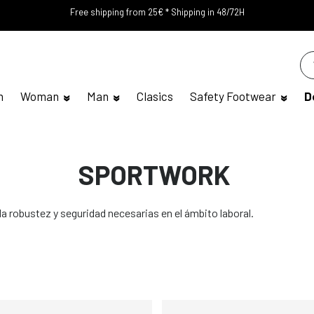
Free shipping from 25€ * Shipping in 48/72H
n
Woman
Man
Clasics
Safety Footwear
D
SPORTWORK
la robustez y seguridad necesarias en el ámbito laboral.